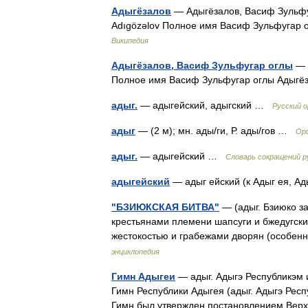
Адыгёзалов
— Адыгёзалов, Васиф Зульфуг
Adıgözəlov Полное имя Васиф Зульфугар 
Википедия
Адыгёзалов, Васиф Зульфугар оглы
— В
Полное имя Васиф Зульфугар оглы Адыгё
адыг.
— адыгейский, адыгский …
Русский 
адыг
— (2 м); мн. ады/ги, Р. ады/гов …
Орф
адыг.
— адыгейский …
Словарь сокращений р
адыгейский
— адыг ейский (к Адыг ея, А
"БЗИЮКСКАЯ БИТВА"
— (адыг. Бзиюко за
крестьянами племени шапсуги и бжедугск
жестокостью и грабежами дворян (особе
энциклопедия
Гимн Адыгеи
— адыг. Адыгэ Республикэм 
Гимн Республики Адыгея (адыг. Адыгэ Респ
Гимн был утвержден постановлением Вер