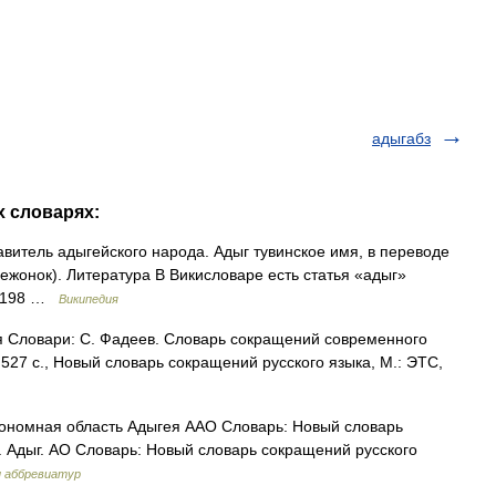
адыгабз
х словарях:
витель адыгейского народа. Адыг тувинское имя, в переводе
вежонок). Литература В Викисловаре есть статья «адыг»
а 198 …
Википедия
я Словари: С. Фадеев. Словарь сокращений современного
. 527 с., Новый словарь сокращений русского языка, М.: ЭТС,
ономная область Адыгея ААО Словарь: Новый словарь
. Адыг. АО Словарь: Новый словарь сокращений русского
и аббревиатур