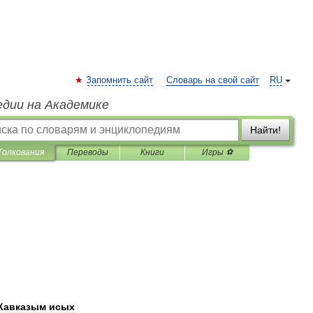
Запомнить сайт
Словарь на свой сайт
RU
едии на Академике
Найти!
Толкования
Переводы
Книги
Игры ⚽
Кавказым
исых