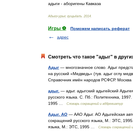
адыги
-
аборигены
Кавказа
Адыгэ
-
урыс
гущыIалъ
.
2014
.
Игры ⚽
Поможем написать реферат
адрес
Смотреть что такое "адыг" в други
Адыг
— многозначное слово. Адыг предста
на русский «Медведь» (тув. адыг оглу мед
Справочник имён народов РСФСР. Москв
адыг.
— адыг. адыгский адыгейский Адыге
русского языка. С. Пб.: Политехника, 1997
1995 …
Словарь сокращений и аббревиатур
Адыг. АО
— ААО Адыг. АО Адыгейская авт
сокращений русского языка, М.: ЭТС, 1995
языка, М.: ЭТС, 1995 …
Словарь сокращений 