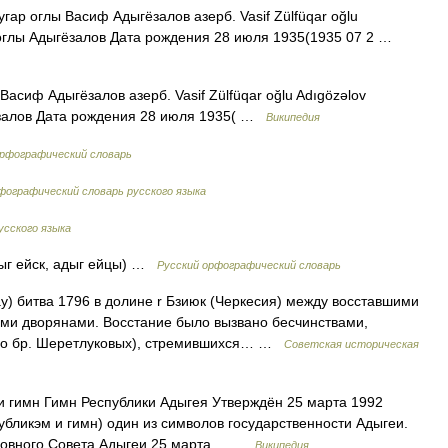
ар оглы Васиф Адыгёзалов азерб. Vasif Zülfüqar oğlu
оглы Адыгёзалов Дата рождения 28 июля 1935(1935 07 2 …
асиф Адыгёзалов азерб. Vasif Zülfüqar oğlu Adıgözəlov
залов Дата рождения 28 июля 1935( …
Википедия
орфографический словарь
ографический словарь русского языка
усского языка
дыг ейск, адыг ейцы) …
Русский орфографический словарь
у) битва 1796 в долине r Бзиюк (Черкесия) между восставшими
ими дворянами. Восстание было вызвано бесчинствами,
нно бр. Шеретлуковых), стремившихся… …
Советская историческая
и гимн Гимн Республики Адыгея Утверждён 25 марта 1992
убликэм и гимн) один из символов государственности Адыгеи.
ховного Совета Адыгеи 25 марта… …
Википедия