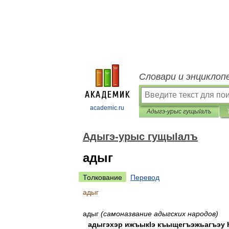
Словари и энциклоп
academic.ru
Адыгэ-урыс гущыIалъ
Адыгэ-урыс гущыIалъ
адыг
Толкование
Перевод
адыг
адыг
(
самоназвание
адыгских
народов
)
адыгэхэр
ижъыкIэ
къыщегъэжьагъэу