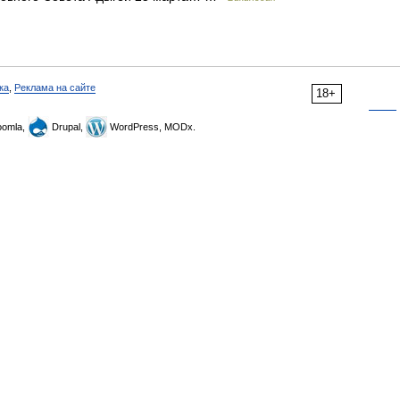
ка
,
Реклама на сайте
18+
omla,
Drupal,
WordPress, MODx.